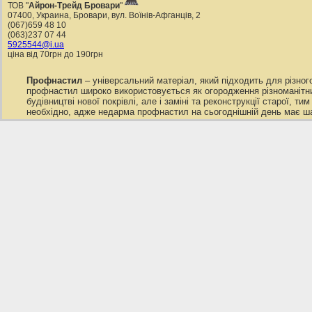
ТОВ "
Айрон-Трейд Бровари
"
07400
,
Украина
,
Бровари
,
вул. Воїнів-Афганців, 2
(067)659 48 10
(063)237 07 44
5925544@i.ua
ціна від 70грн до 190грн
Профнастил
– універсальний матеріал, який підходить для різног
профнастил широко використовується як огородження різноманітних
будівництві нової покрівлі, але і заміні та реконструкції старої,
необхідно, адже недарма профнастил на сьогоднішній день має ш