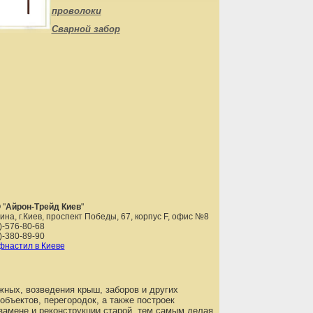
проволоки
Сварной забор
 "
Айрон-Трейд Киев
"
аина
,
г.Киев
,
проспект Победы, 67, корпус F, офис №8
)-576-80-68
)-380-89-90
настил в Киеве
жных, возведения крыш, заборов и других
бъектов, перегородок, а также построек
 замене и реконструкции старой, тем самым делая