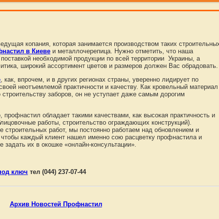
ведущая копания, которая занимается производством таких строительны
настил в Киеве
и металлочерепица. Нужно отметить, что наша
 поставкой необходимой продукции по всей территории Украины, а
литика, широкий ассортимент цветов и размеров должен Вас обрадовать.
е
, как, впрочем, и в других регионах страны, уверенно лидирует по
своей неотъемлемой практичности и качеству. Как кровельный материал
 строительству заборов, он не уступает даже самым дорогим
, профнастил обладает такими качествами, как высокая практичность и
блицовочные работы, строительство ограждающих конструкций).
е строительных работ, мы постоянно работаем над обновлением и
 чтобы каждый клиент нашел именно сою расцветку профнастила и
е задать их в окошке «онлайн-консультации».
под ключ
тел (044) 237-07-44
Архив Новостей Профнастил