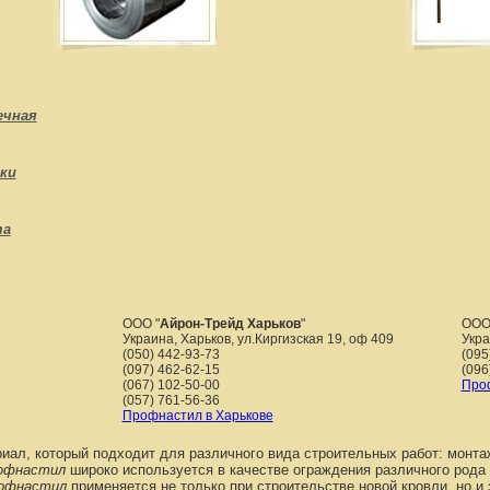
ечная
ки
та
ООО "
Айрон-Трейд Харьков
"
ООО
Украина, Харьков, ул.Киргизская 19, оф 409
Укр
(050) 442-93-73
(095
(097) 462-62-15
(096
(067) 102-50-00
Проф
(057) 761-56-36
Профнастил в Харькове
ал, который подходит для различного вида строительных работ: монта
офнастил
широко используется в качестве ограждения различного рода о
офнастил
применяется не только при строительстве новой кровли, но и