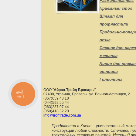
Разматыватель
Приемный стол
Штамп для
профнастила
Продольно-попер
резка
Станок для нарез
металла
Линия для прока
отливов
Гильотина
ООО "
Айрон-Трейд Бровары
"
07400
,
Украина
,
Бровары
,
ул. Воинов-Афганцев, 2
������
�����
(067)659 48 10
(044)592 55 44
(063)237 07 44
(050)418 32 20
info@irontrade.com.ua
Профнастил в Киеве
– универсальный матери
конструкций любой сложности.
Стеновой пр
трехслойных стеновых панелей.
Несущий пр