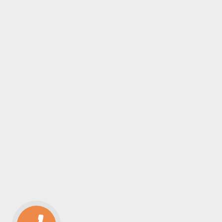
������