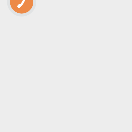
�����