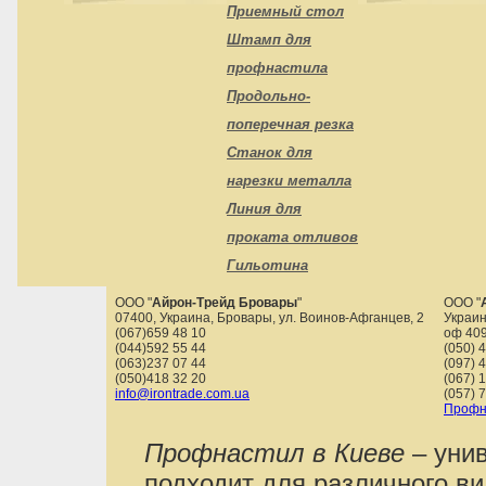
Приемный стол
Штамп для
профнастила
Продольно-
поперечная резка
Станок для
нарезки металла
Линия для
проката отливов
Гильотина
ООО "
Айрон-Трейд Бровары
"
ООО "
07400
,
Украина
,
Бровары
,
ул. Воинов-Афганцев, 2
Украин
(067)659 48 10
оф 40
(044)592 55 44
(050) 
(063)237 07 44
(097) 
(050)418 32 20
(067) 
info@irontrade.com.ua
(057) 
Профн
Профнастил в Киеве
– уни
подходит для различного в