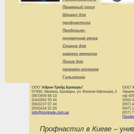
Приемный стол
Штамп для
профнастила
Продольно-
поперечная резка
Станок для
нарезки металла
Линия для
проката отливов
Гильотина
ООО "
Айрон-Трейд Бровары
"
ООО "
07400
,
Украина
,
Бровары
,
ул. Воинов-Афганцев, 2
Украин
(067)659 48 10
оф 40
(044)592 55 44
(050) 
(063)237 07 44
(097) 
(050)418 32 20
(067) 
info@irontrade.com.ua
(057) 
Профн
Профнастил в Киеве
– уни