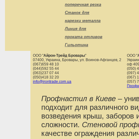
поперечная резка
Станок для
нарезки металла
Линия для
проката отливов
Гильотина
ООО "
Айрон-Трейд Бровары
"
ООО "
07400
,
Украина
,
Бровары
,
ул. Воинов-Афганцев, 2
Украин
(067)659 48 10
оф 40
(044)592 55 44
(050) 
(063)237 07 44
(097) 
(050)418 32 20
(067) 
info@irontrade.com.ua
(057) 
Профн
Профнастил в Киеве
– уни
подходит для различного в
возведения крыш, заборов 
сложности.
Стеновой проф
качестве ограждения различ