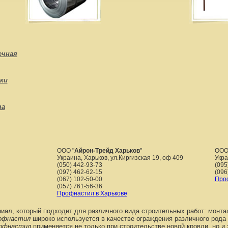
ечная
ки
та
ООО "
Айрон-Трейд Харьков
"
ООО
Украина, Харьков, ул.Киргизская 19, оф 409
Укр
(050) 442-93-73
(095
(097) 462-62-15
(096
(067) 102-50-00
Проф
(057) 761-56-36
Профнастил в Харькове
ал, который подходит для различного вида строительных работ: монта
офнастил
широко используется в качестве ограждения различного рода о
офнастил
применяется не только при строительстве новой кровли, но и