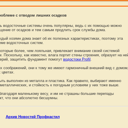
проблеме с отводом лишних осадков
ь водосточные системы очень популярны, ведь с их помощью можно
щение от осадков и тем самым продлить срок службы дома.
ждый хозяин дома знает об их полезных характеристиках, поэтому эта
еме водосточных систем.
которые более, чем лояльная, привлекает внимание своей системой
. Поскольку, как известно, влага портит стены строения, образует на не
терий, защитить фундамент помогут
водостоки Profil
.
х соображений, они к тому же имеют гармоничный внешний вид с домом
 цветах.
быть выполнен из металла и пластика. Как правило, выбирают именно
 металлических, и стойкость к погодным условиям у них тоже выше.
благодаря маленькому весу, и им не страшны большие перепады
т, что они абсолютно бесшумны.
Архив Новостей Профнастил