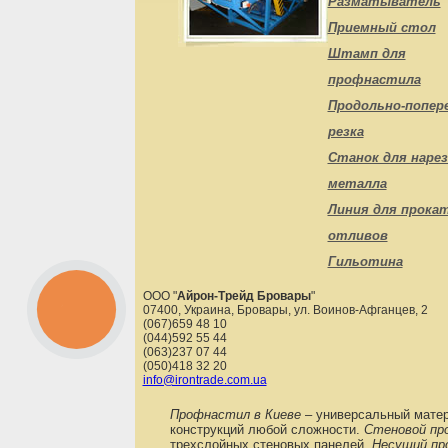
Разматыватель
Приемный стол
Штамп для
профнастила
Продольно-попер
резка
Станок для нарез
металла
Линия для прока
отливов
Гильотина
ООО "
Айрон-Трейд Бровары
"
07400
,
Украина
,
Бровары
,
ул. Воинов-Афганцев, 2
������
�����
(067)659 48 10
(044)592 55 44
(063)237 07 44
(050)418 32 20
info@irontrade.com.ua
Профнастил в Киеве
– универсальный матери
конструкций любой сложности.
Стеновой пр
трехслойных стеновых панелей.
Несущий пр