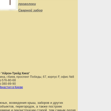
проволоки
Сварной забор
 "
Айрон-Трейд Киев
"
аина
,
г.Киев
,
проспект Победы, 67, корпус F, офис №8
)-576-80-68
)-380-89-90
настил в Киеве
жных, возведения крыш, заборов и других
бъектов, перегородок, а также построек
 замене и реконструкции старой, тем самым делая