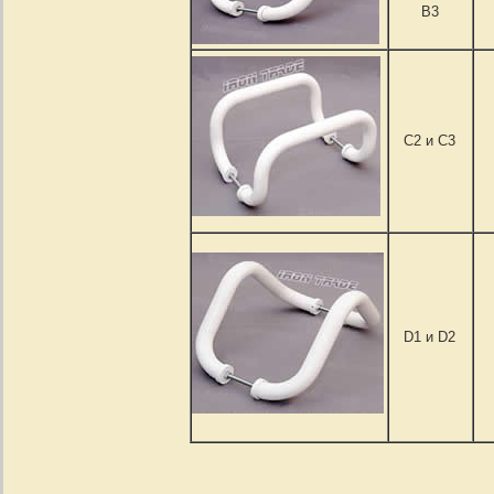
В3
C2 и С3
D1 и D2