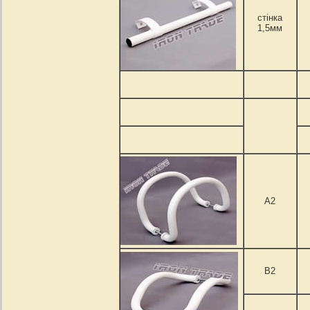
стінка
1,5мм
А2
B2