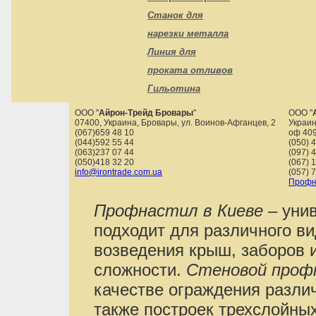
Станок для
нарезки металла
Линия для
проката отливов
Гильотина
ООО "
Айрон-Трейд Бровары
"
ООО "
07400
,
Украина
,
Бровары
,
ул. Воинов-Афганцев, 2
Украин
(067)659 48 10
оф 40
(044)592 55 44
(050) 
(063)237 07 44
(097) 
(050)418 32 20
(067) 
info@irontrade.com.ua
(057) 
Профн
Профнастил в Киеве
– уни
подходит для различного в
возведения крыш, заборов 
сложности.
Стеновой проф
качестве ограждения различ
также построек трехслойны